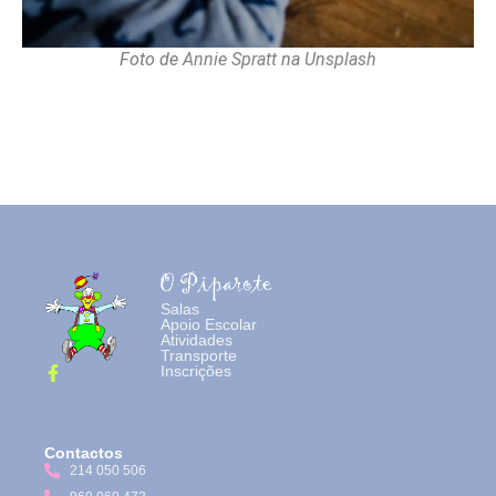
Foto de
Annie Spratt
na
Unsplash
Salas
Apoio Escolar
Atividades
Transporte
Inscrições
Contactos
214 050 506