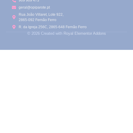
969 969 473
geral@opiparote.pt
Rua João Villaret, Lote 922,
2865-092 Fernão Ferro
R. da Igreja 256C, 2865-648 Fernão Ferro
© 2026 Created with
Royal Elementor Addons