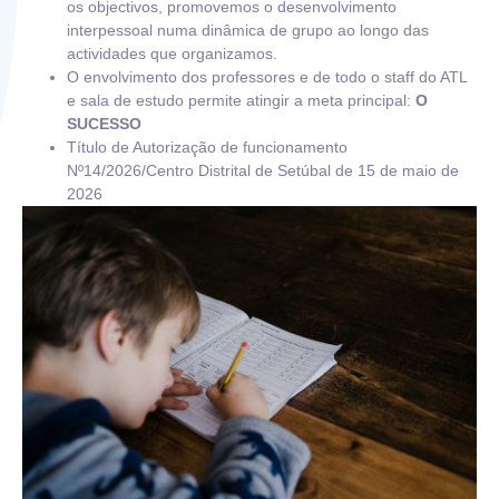
os objectivos, promovemos o desenvolvimento
interpessoal numa dinâmica de grupo ao longo das
actividades que organizamos.
O envolvimento dos professores e de todo o staff do ATL
e sala de estudo permite atingir a meta principal:
O
SUCESSO
Título de Autorização de funcionamento
Nº14/2026/Centro Distrital de Setúbal de 15 de maio de
2026