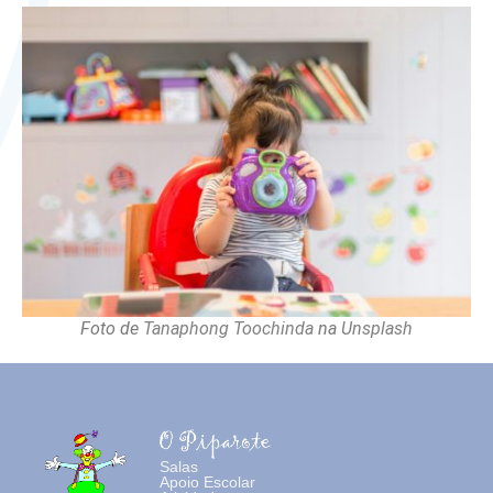
Foto de
Tanaphong Toochinda
na
Unsplash
Salas
Apoio Escolar